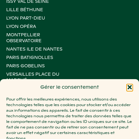
ISSY VAL DE SEINE
LILLE BÉTHUNE
LYON PART-DIEU
LYON OPÉRA
MONTPELLIER
OBSERVATOIRE
NANTES ILE DE NANTES
PARIS BATIGNOLLES
PARIS GOBELINS
VERSAILLES PLACE DU
MARCHÉ
Gérer le consentement
PARIS LE MARAIS
PARIS MONTORGUEIL
Pour offrir les meilleures expériences, nous utilisons des
technologies telles que les cookies pour stocker et/ou accéder
PARIS OXYGEN
aux informations des appareils. Le fait de consentir à ces
PARIS ROSA PARKS
technologies nous permettra de traiter des données telles que
le comportement de navigation ou les ID uniques sur ce site. Le
STRASBOURG BATELIERS
fait de ne pas consentir ou de retirer son consentement peut
STRASBOURG WACKEN
avoir un effet négatif sur certaines caractéristiques et
fonctions.
PARIS VICTOIRE