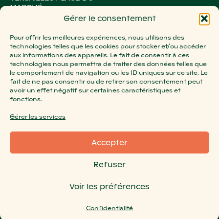
MARCHÉ
Gérer le consentement
PARIS LE MARAIS
PARIS MONTORGUEIL
Pour offrir les meilleures expériences, nous utilisons des
technologies telles que les cookies pour stocker et/ou accéder
PARIS OXYGEN
aux informations des appareils. Le fait de consentir à ces
PARIS ROSA PARKS
technologies nous permettra de traiter des données telles que
le comportement de navigation ou les ID uniques sur ce site. Le
STRASBOURG BATELIERS
fait de ne pas consentir ou de retirer son consentement peut
STRASBOURG WACKEN
avoir un effet négatif sur certaines caractéristiques et
fonctions.
PARIS VICTOIRE
SURESNES ZOLA
Gérer les services
AIX MIRABEAU
SALON DE PROVENCE
Accepter
NANCY LE PALAIS
Refuser
ORLÉANS CHÂTELET
METZ SAINT-JACQUES
Voir les préférences
TOULOUSE CARMES
Confidentialité