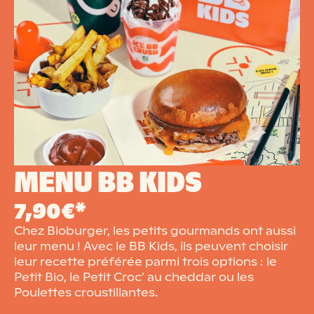
MENU BB KIDS
7,90€*
Chez Bioburger, les petits gourmands ont aussi
leur menu ! Avec le BB Kids, ils peuvent choisir
leur recette préférée parmi trois options : le
Petit Bio, le Petit Croc’ au cheddar ou les
Poulettes croustillantes.