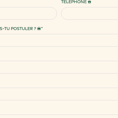
TÉLÉPHONE ☎️
-TU POSTULER ? 🍔
*