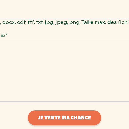
ocx, odt, rtf, txt, jpg, jpeg, png, Taille max. des fichi
 ✍️
*