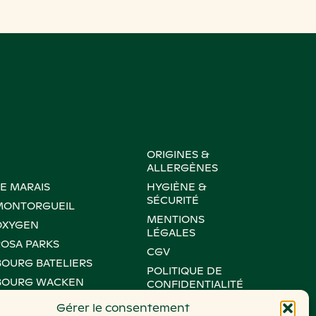
ORIGINES &
ALLERGÈNES
LE MARAIS
HYGIÈNE &
SÉCURITÉ
 MONTORGUEIL
MENTIONS
OXYGEN
LÉGALES
ROSA PARKS
CGV
BOURG BATELIERS
POLITIQUE DE
BOURG WACKEN
CONFIDENTIALITÉ
VICTOIRE
POLITIQUE DE
Gérer le consentement