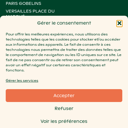
PARIS GOBELINS
VERSAILLES PLACE DU
MARCHÉ
Gérer le consentement
PARIS LE MARAIS
PARIS MONTORGUEIL
Pour offrir les meilleures expériences, nous utilisons des
technologies telles que les cookies pour stocker et/ou accéder
PARIS OXYGEN
aux informations des appareils. Le fait de consentir à ces
PARIS ROSA PARKS
technologies nous permettra de traiter des données telles que
le comportement de navigation ou les ID uniques sur ce site. Le
STRASBOURG BATELIERS
fait de ne pas consentir ou de retirer son consentement peut
STRASBOURG WACKEN
avoir un effet négatif sur certaines caractéristiques et
fonctions.
PARIS VICTOIRE
SURESNES ZOLA
Gérer les services
AIX MIRABEAU
SALON DE PROVENCE
Accepter
NANCY LE PALAIS
Refuser
ORLÉANS CHÂTELET
METZ SAINT-JACQUES
Voir les préférences
TOULOUSE CARMES