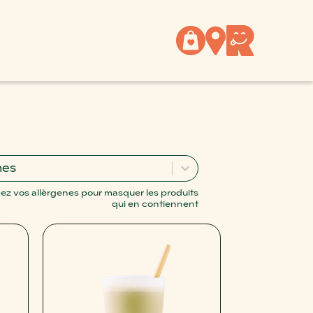
enes Facet
nnez le contenu
nez le contenu
ez vos allèrgenes pour masquer les produits
qui en contiennent