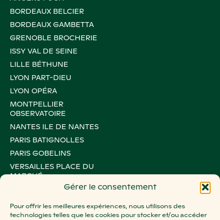
BORDEAUX BELCIER
BORDEAUX GAMBETTA
GRENOBLE BROCHERIE
ISSY VAL DE SEINE
LILLE BÉTHUNE
LYON PART-DIEU
LYON OPÉRA
MONTPELLIER
OBSERVATOIRE
NANTES ILE DE NANTES
PARIS BATIGNOLLES
PARIS GOBELINS
VERSAILLES PLACE DU
MARCHÉ
Gérer le consentement
PARIS LE MARAIS
PARIS MONTORGUEIL
Pour offrir les meilleures expériences, nous utilisons des
technologies telles que les cookies pour stocker et/ou accéder
PARIS OXYGEN