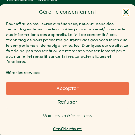
MARCHÉ
Gérer le consentement
PARIS LE MARAIS
PARIS MONTORGUEIL
Pour offrir les meilleures expériences, nous utilisons des
PARIS OXYGEN
technologies telles que les cookies pour stocker et/ou accéder
aux informations des appareils. Le fait de consentir à ces
PARIS ROSA PARKS
technologies nous permettra de traiter des données telles que
STRASBOURG BATELIERS
le comportement de navigation ou les ID uniques sur ce site. Le
fait de ne pas consentir ou de retirer son consentement peut
STRASBOURG WACKEN
avoir un effet négatif sur certaines caractéristiques et
PARIS VICTOIRE
fonctions.
SURESNES ZOLA
Gérer les services
AIX MIRABEAU
SALON DE PROVENCE
Accepter
NANCY LE PALAIS
Refuser
ORLÉANS CHÂTELET
METZ SAINT-JACQUES
Voir les préférences
TOULOUSE CARMES
Confidentialité