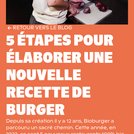
RETOUR VERS LE BLOG
5 ÉTAPES POUR
ÉLABORER UNE
NOUVELLE
RECETTE DE
BURGER
Depuis sa création il y a 12 ans, Bioburger a
parcouru un sacré chemin. Cette année, en