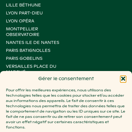
LILLE BÉTHUNE
LYON PART-DIEU
LYON OPÉRA
MONTPELLIER
OBSERVATOIRE
NANTES ILE DE NANTES
PARIS BATIGNOLLES
PARIS GOBELINS
VERSAILLES PLACE DU
MARCHÉ
Gérer le consentement
PARIS LE MARAIS
PARIS MONTORGUEIL
Pour offrir les meilleures expériences, nous utilisons des
PARIS OXYGEN
technologies telles que les cookies pour stocker et/ou accéder
aux informations des appareils. Le fait de consentir à ces
PARIS ROSA PARKS
technologies nous permettra de traiter des données telles que
STRASBOURG BATELIERS
le comportement de navigation ou les ID uniques sur ce site. Le
fait de ne pas consentir ou de retirer son consentement peut
STRASBOURG WACKEN
avoir un effet négatif sur certaines caractéristiques et
PARIS VICTOIRE
fonctions.