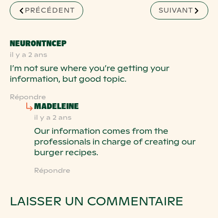
PRÉCÉDENT
SUIVANT
SAYS:
NEURONTNCEP
il y a 2 ans
I’m not sure where you’re getting your
information, but good topic.
Répondre
SAYS:
MADELEINE
il y a 2 ans
Our information comes from the
professionals in charge of creating our
burger recipes.
Répondre
LAISSER UN COMMENTAIRE