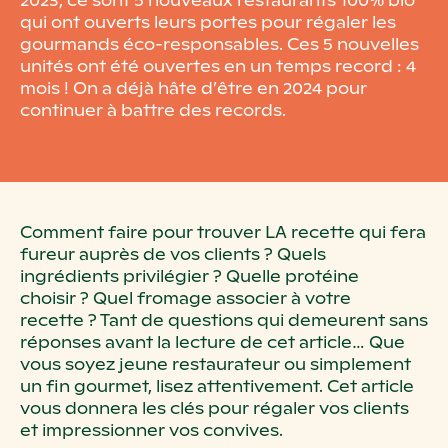
2023, ce sont 5 nouveaux restaurants 100% bio
qui ont ouverts leurs portes pour régaler les
gourmands éco-responsables. Ces 5 nouvelles
unités ont été ouvertes en un temps record : 4
mois ! On a déjà hâte d’être en 2024 pour
continuer à battre des records.
Comment faire pour trouver LA recette qui fera
fureur auprès de
vos clients
? Quels
ingrédients privilégier
? Quelle protéine
choisir
?
Quel fromage associer à votre
recette
? Tant de questions qui
demeurent sans
réponses avant la lecture de cet article… Que
vous
soyez jeune restaurateur ou simplement
un fin gourmet, lisez
attentivement. Cet article
vous donnera les clés pour régaler vos clients
et impressionner vos convives.